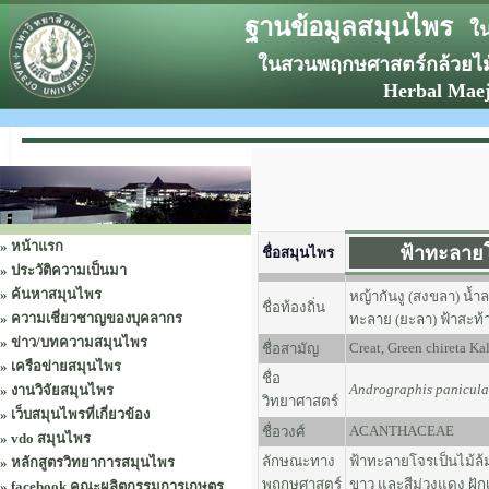
ฐานข้อมูลสมุนไพร
ในฐ
ในสวนพฤกษศาสตร์กล้วยไม้ร
Herbal Maej
:
»
หน้าแรก
ฟ้าทะลาย
ชื่อสมุนไพร
»
ประวัติความเป็นมา
»
ค้นหาสมุนไพร
หญ้ากันงู (สงขลา) น้
ชื่อท้องถิ่น
»
ความเชี่ยวชาญของบุคลากร
ทะลาย (ยะลา) ฟ้าสะท้า
»
ข่าว/บทความสมุนไพร
Creat, Green chireta Ka
ชื่อสามัญ
»
เครือข่ายสมุนไพร
ชื่อ
Andrographis panicula
»
งานวิจัยสมุนไพร
วิทยาศาสตร์
»
เว็บสมุนไพรที่เกี่ยวข้อง
ACANTHACEAE
ชื่อวงศ์
»
vdo สมุนไพร
ลักษณะทาง
ฟ้าทะลายโจรเป็นไม้ล้
»
หลักสูตรวิทยาการสมุนไพร
พฤกษศาสตร์
ขาว และสีม่วงแดง ฝักเ
»
facebook คณะผลิตกรรมการเกษตร