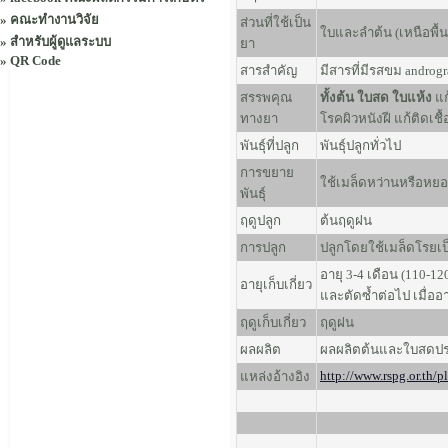
»
คณะทำงานวิจัย
ส่วนที่ใช้เป็น
ใบและลำต้น (เหนือพื้น
»
สำหรับผู้ดูแลระบบ
ยา
»
QR Code
สารสำคัญ
มีสารที่มีรสขม androg
สรรพคุณ
ทั้งต้น ใบสด ใบแห้ง
แก
ทางยา
โรคผิวหนังฝี แก้ติดเ
พันธุ์ที่ปลูก
พันธุ์ปลูกทั่วไป
การขยาย
ใช้เมล็ดหว่านหรือหยอ
พันธุ์
ฤดูปลูก
ต้นฤดูฝน
การปลูก
ปลูกโดยใช้เมล็ดโรยเป
อายุ 3-4 เดือน (110-1
อายุเก็บเกี่ยว
และตัดซ้ำต่อไป เมื่ออา
ฤดูเก็บเกี่ยว
ฤดูฝน
ผลผลิต
ผลผลิตต้นและใบสดประม
http://www.rspg.or.th/
แหล่งอ้างอิง