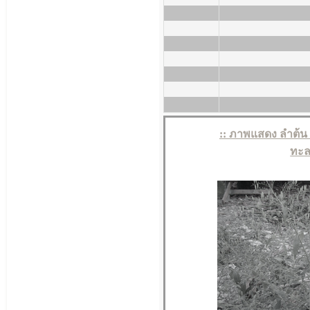
:: ภาพแสดง ลำต้น
ทะล