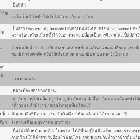
เป็นสีดำ
ช้เป็น
ผลโตเต็มที่ ไม่ช้ำ ไม่ดำ ไม่สุก รสเบื่อเมา เอียน
เป็นสาร Diospyrol-diglucoside เป็นสารที่มีนิวเคลียส เช่น napthalene และ
ัญ
ความร้อน หรือแม้แต่ทิ้งไว้ในอากาศ จะเปลี่ยนเป็นสารสีเทาและเป็นสีดำ
ุณ
ราก ฝนกับน้ำซาวข้าว รับประทานแก้อาเจียน แก้ลม ผลมะเกลือสดและเขียว
พยาธิ กำจัดตัวตืด หรือไส้เดือนตัวกลม พยาธิปากขอ พยาธิเข็มหมุด
ปลูก
าย
การเพาะเมล็ด
เหมาะที่จะปลูกช่วงฤดูฝน
ปลูกโดยการใช้เมล็ด ปลูกในฤดูฝน ต้นมะเกลือนี้หากโดนแดดจัดจะทำให้
ก
กล้าก่อน แล้วนำเอาไปปลูกในหลุมที่เตรียมไว้
เกี่ยว
ต้นมะเกลือที่มีความเจริญเติบโตดีจะให้ผลเมื่ออายุได้ประมาณ 1 ปี
กี่ยว
ระหว่างเดือนพฤษภาคม-ธันวาคม
เนื้อไม้ มีน้ำหนักมากที่สุดในบรรดาไม้ที่ขึ้นอยู่ในเมืองไทย แข็งแรงทนทานม
ดนตรี ผลให้สีดำสำหรับย้อมผ้า ย้อมไหม รากฝนผสมกับน้ำซาวข้าวดื่มแก้อ