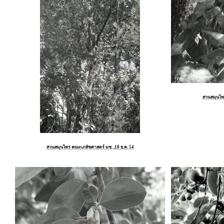
สวนสมุนไพร
สวนสมุนไพร คณะเภสัชศาสตร์ มช. ,18 ธ.ค. 54