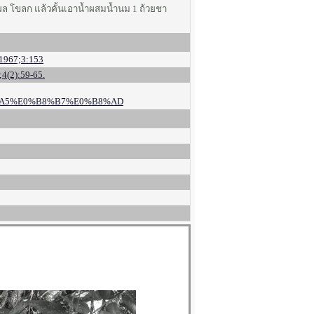
ผล โขลก แล้วคั้นเอาน้ำผสมน้ำนม 1 ถ้วยชา
 1967;3:153
4(2):59-65.
%A5%E0%B8%B7%E0%B8%AD