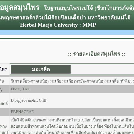
้อมูลสมุนไพร
ในฐานสมุนไพรแม่โจ้ (ชีวกโกมารภัจจ์)
พฤกษศาสตร์กล้วยไม้ร้อยปีสมเด็จย่า มหาวิทยาลัยแม่โจ้
Herbal Maejo University : MMP
::
รายละเอียดสมุนไพร
::
มะเกลือ
นไพร
ิ่น
ผีเผา (เงี้ยว-ภาคเหนือ), มะเกีย มะเกือ (พายัพ-ภาคเหนือ),มะเกลื้อ (ทั่วไป),
Ebony Tree
ัญ
Diospyros mollis
Griff.
าสตร์
EBENACEAE
เป็นไม้ยืนต้นขนาดกลางจนถึงขนาดใหญ่ เปลือกเป็นรอยแตก กิ่งอ่อนมีขนน
ะทาง
สอบแคบเข้าหากันส่วนโคนใบกลมมน เนื้อใบบางเกลี้ยง ท้องใบเห็นเส้นใ
สตร์
เพศเมียอยู่ต่างต้นกัน โคนกลีบดอกเชื่อมติดกันเป็นรูปถ้วย ผลเป็นผลสดทรง