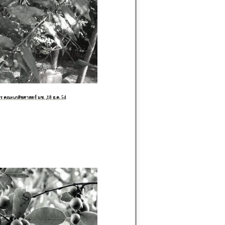
 คณะเภสัชศาสตร์ มช. ,18 ธ.ค. 54