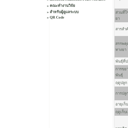
»
คณะทำงานวิจัย
»
สำหรับผู้ดูแลระบบ
ส่วนที่ใ
»
QR Code
ยา
สารสำค
สรรพค
ทางยา
พันธุ์ที่
การขย
พันธุ์
ฤดูปลูก
การปลู
อายุเก็บ
ฤดูเก็บเ