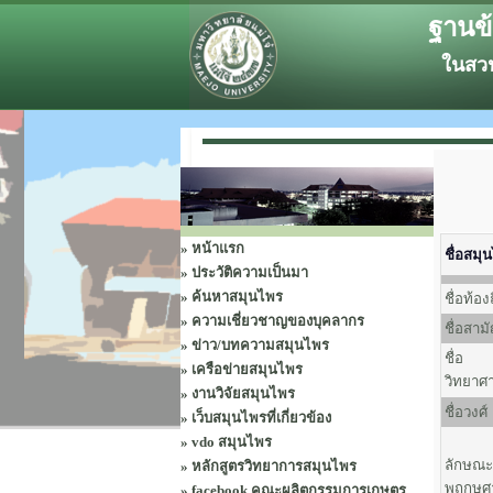
ฐานข
ในสวน
»
หน้าแรก
ชื่อสมุ
»
ประวัติความเป็นมา
»
ค้นหาสมุนไพร
ชื่อท้องถ
»
ความเชี่ยวชาญของบุคลากร
ชื่อสาม
»
ข่าว/บทความสมุนไพร
ชื่อ
»
เครือข่ายสมุนไพร
วิทยาศ
»
งานวิจัยสมุนไพร
ชื่อวงศ์
»
เว็บสมุนไพรที่เกี่ยวข้อง
»
vdo สมุนไพร
ลักษณ
»
หลักสูตรวิทยาการสมุนไพร
พฤกษศา
»
facebook คณะผลิตกรรมการเกษตร